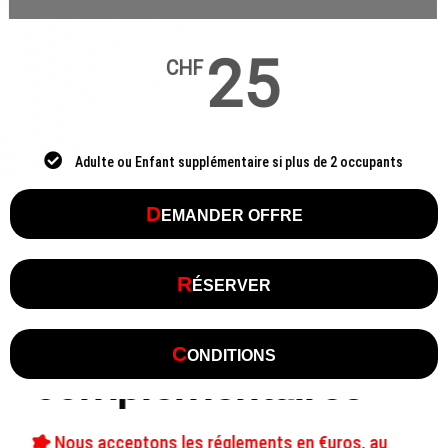
25
CHF
Adulte ou Enfant supplémentaire si plus de 2 occupants
D
EMANDER OFFRE
R
ÉSERVER
Informations
C
ONDITIONS
complémentaires
Nous acceptons les réglements en €uros, au