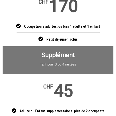
170
CHF
Occupation 2 adultes, ou bien 1 adulte et 1 enfant
Petit déjeuner inclus
Supplément
Tarif pour 3 ou 4 nuitées
45
CHF
Adulte ou Enfant supplémentaire si plus de 2 occupants