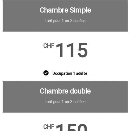
Chambre Simple
Tarif pour 1 ou 2 nuitées
115
CHF
Occupation 1 adulte
Chambre double
Tarif pour 1 ou 2 nuitées
CHF