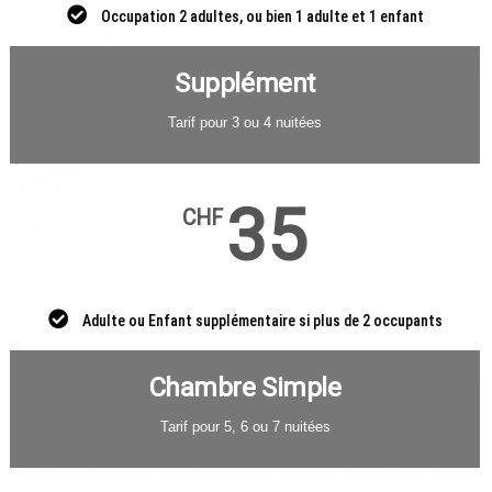
Occupation 2 adultes, ou bien 1 adulte et 1 enfant
Supplément
Tarif pour 3 ou 4 nuitées
35
CHF
Adulte ou Enfant supplémentaire si plus de 2 occupants
Chambre Simple
Tarif pour 5, 6 ou 7 nuitées