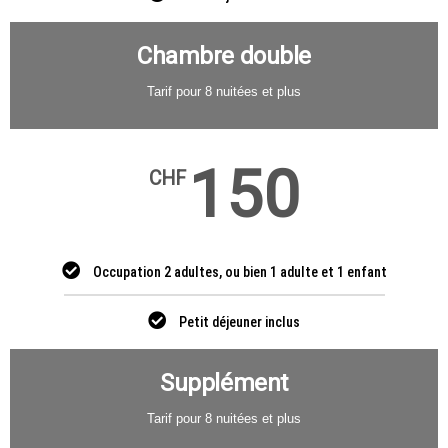
Chambre double
Tarif pour 8 nuitées et plus
150
CHF
Occupation 2 adultes, ou bien 1 adulte et 1 enfant
Petit déjeuner inclus
Supplément
Tarif pour 8 nuitées et plus