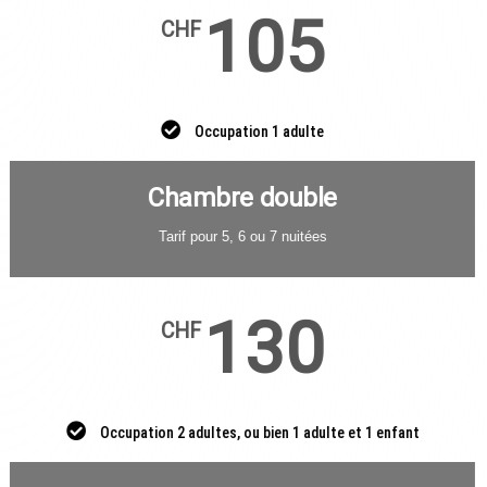
105
CHF
Occupation 1 adulte
Chambre double
Tarif pour 5, 6 ou 7 nuitées
130
CHF
Occupation 2 adultes, ou bien 1 adulte et 1 enfant