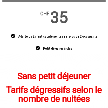
35
CHF
Adulte ou Enfant supplémentaire si plus de 2 occupants
Petit déjeuner inclus
Sans petit déjeuner
Tarifs dégressifs selon le
nombre de nuitées