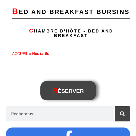
B
ED AND BREAKFAST BURSINS
C
HAMBRE D'HÔTE - BED AND
BREAKFAST
ACCUEIL
»
Nos tarifs
R
ÉSERVER